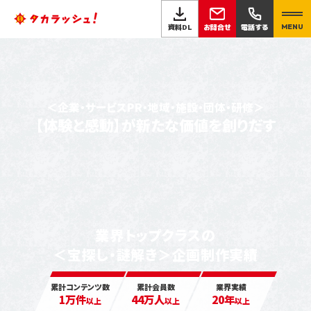
お問合せ
資料DL
電話する
MENU
＜企業・サービスPR・地域・施設・団体・研修＞
【体験と感動】が新たな価値を創りだす
業界トップクラスの
＜宝探し・謎解き＞企画制作実績
累計コンテンツ数
累計会員数
業界実績
1万件
44万人
20年
以上
以上
以上