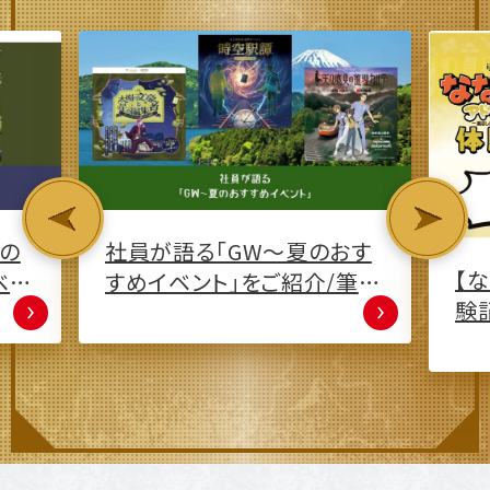
商
イ
説！
おす
【ななゆめアドベンチャー体
筆
験記】クリア報告数3.4万件！
山口ゆめ回廊を巡る宝探し
行ってみた