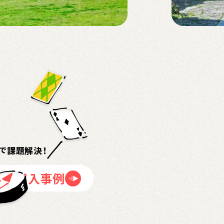
課題解決！
で
ント導入事例