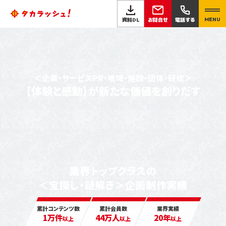
お問合せ
資料DL
電話する
MENU
＜企業・サービスPR・地域・施設・団体・研修＞
【体験と感動】が新たな価値を創りだす
業界トップクラスの
＜宝探し・謎解き＞企画制作実績
累計コンテンツ数
累計会員数
業界実績
1万件
44万人
20年
以上
以上
以上