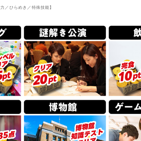
査力／ひらめき／特殊技能】