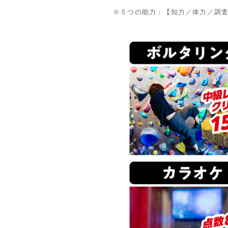
※５つの能力：【知力／体力／調