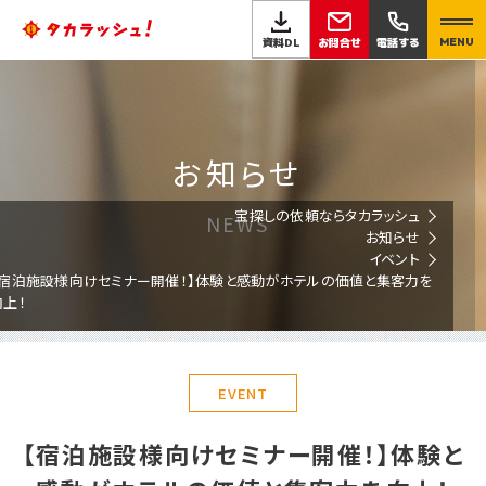
お問合せ
資料DL
電話する
MENU
お知らせ
宝探しの依頼ならタカラッシュ
NEWS
お知らせ
イベント
【宿泊施設様向けセミナー開催！】体験と感動がホテルの価値と集客力を
向上！
EVENT
【宿泊施設様向けセミナー開催！】体験と