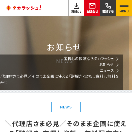
お問合せ
資料DL
電話する
MENU
お知らせ
宝探しの依頼ならタカラッシュ
NEWS
お知らせ
ニュース
＼代理店さま必見／そのまま企画に使える「謎解き・宝探し資料」、無料配
布中！
NEWS
＼代理店さま必見／そのまま企画に使え