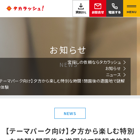
お問合せ
資料DL
電話する
MENU
お知らせ
宝探しの依頼ならタカラッシュ
NEWS
お知らせ
ニュース
【テーマパーク向け】夕方から楽しむ特別な時間！閉園後の遊園地で謎解
き体験
NEWS
【テーマパーク向け】夕方から楽しむ特別