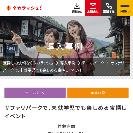
お問合せ
資料DL
電話する
MENU
導入事例
宝探しの依頼ならタカラッシュ
導入事例
テーマパーク
サファリ
パークで、未就学児でも楽しめる宝探しイベント
テーマパーク
商業施設
サファリパークで、未就学児でも楽しめる宝探し
イベント
対象期間