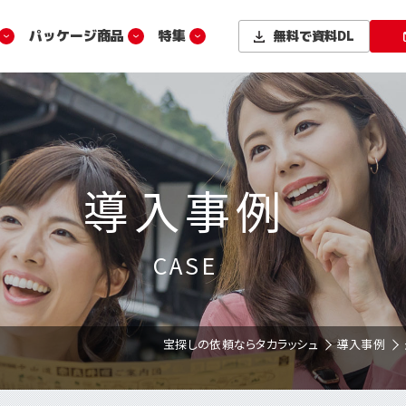
パッケージ商品
特集
無料で
資料DL
導入事例
CASE
宝探しの依頼ならタカラッシュ
導入事例